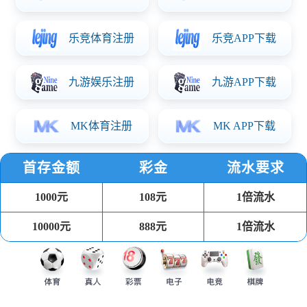
平台稳定流畅
借助全球多节点部署与智能调度机制，米兰
官网 实现高并发条件下依然保持流畅体验。
热门赛事期间依旧顺畅无阻，保障您不错过
任何精彩瞬间。
多元活动回馈
平台定期推出签到抽奖、赛事参与奖励、节
日礼包等多样化用户激励，提升参与感与平
台活跃度，打造更有温度的服务体系。
全年无休客服
米兰官网 配备专业客服团队，全年 365 天 ×