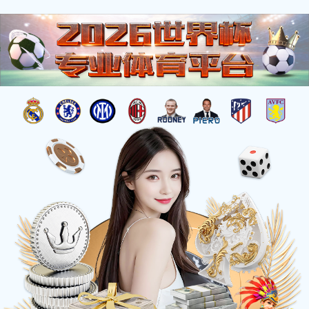
注册入口
立即下载 米兰官网 App
集实时比分、深度分析、社群互动于一体，米兰官网用户专
属的全场景赛事体验入口。
App Store 下载
Google Play 获取
极速比分
数据洞察
互动社区