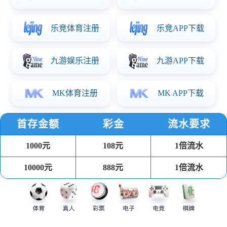
啊！
在NBA的荣誉殿堂里，退役球衣是对一位球员贡献的
最高礼赞。然而，当多伦多猛龙队传奇球星科怀·伦纳
德（小卡）的名字被提及时，一个耐人寻味的问题浮
现：他是否真的“不配”在猛龙退役球衣？尽管小卡仅
在猛龙效力了一个赛季，但他用无可争议的表现，帮
助这支加拿大球队夺得了队史首座总冠军奖杯，这段
传奇经历让“不配退役球衣”的论调显得格外苍白。
一次性的巅峰：小卡如何定义猛龙的
历史高度
2018-2019赛季，小卡从马刺转投猛龙，这笔交易最