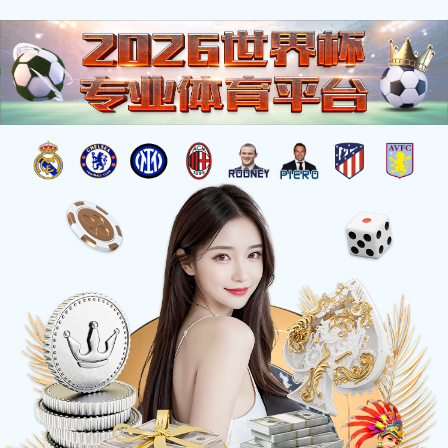
注册入口
米兰官网
—— 比赛数据