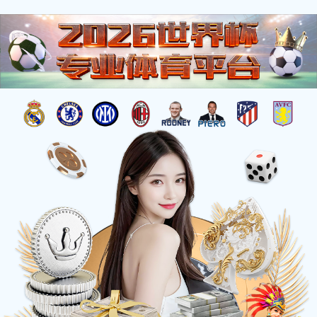
注册入口
米兰官网
—— 比赛数据