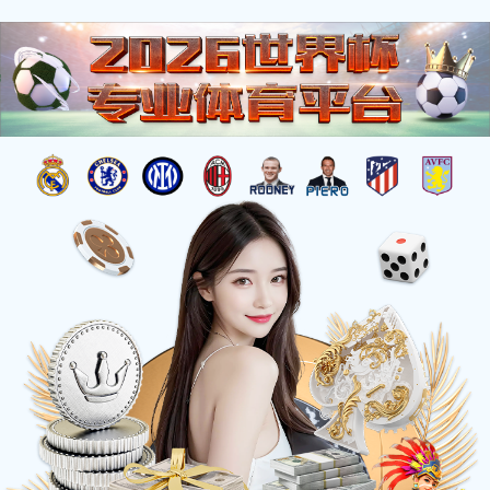
注册入口
米兰官网
—— 比赛数据