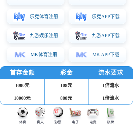
或重演黑马奇迹
在刚刚落幕的2027年澳网公开赛上，前世界第一、俄
罗斯名将丹尼尔·梅德韦杰夫以一场荡气回肠的五盘大
战闯入四强，最终虽败于新生代领军人物辛纳，但其
在硬地赛场上的统治力与战术智慧再度引发全球网坛
的集体关注。这位曾两度在墨尔本公园杀入决赛的硬
地高手，似乎正在逐渐摆脱过去两年的状态起伏，展
现出鲜明的回春迹象。随着四大满贯赛事轮转的周期
推进，梅德韦杰夫硬地回春迹象明显，不禁让人对
2027年余下的硬地大满贯充满遐想。
硬地战术体系重焕生机，底线防守愈