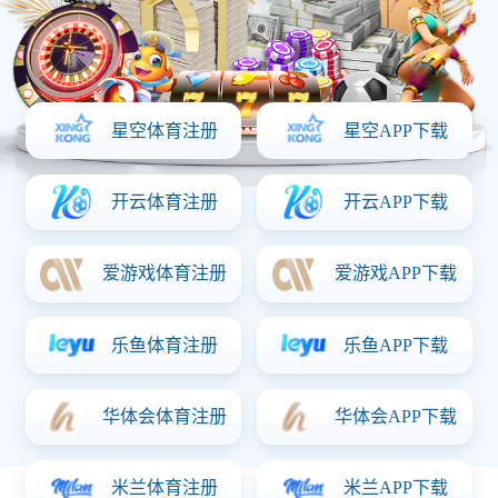
从这里开始
覆盖实时赛事、专业数据、高清视频，
米兰官网
APP
与网页版为您提供便捷的体育服务。
APP下载
网页版入口
首页
/
体育看点
/ 正文
2026-06-09 14:02
37 次阅读
维斯塔潘单赛季12次退赛创纪录，红牛内