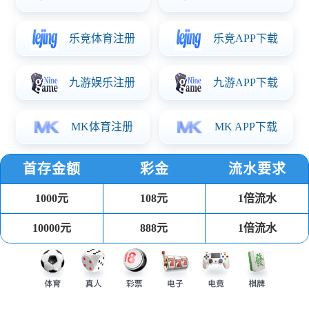
部战术分歧曝光
在F1赛车历史的长卷中，有些纪录是荣耀的丰碑，有
些则成为刺眼的伤疤。马克斯·维斯塔潘，这位曾被寄
予厚望的红牛天才车手，在刚刚结束的一个赛季中，
意外地创下了一项令人瞠目的“纪录”——单赛季12次
退赛。这个数字不仅刷新了车手个人最糟糕的完赛
率，更将红牛车队内部长期积累的战术分歧彻底暴露
在聚光灯下。
退赛狂潮：从争冠希望到维修区常客
回顾本赛季，维斯塔潘的退赛仿佛一场无法醒来的噩